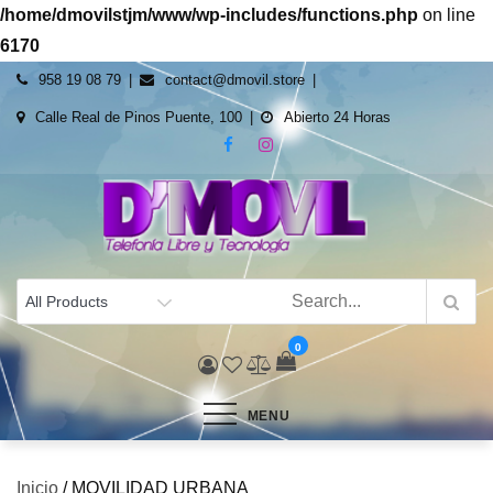
/home/dmovilstjm/www/wp-includes/functions.php
on line
6170
Skip
958 19 08 79
contact@dmovil.store
to
Calle Real de Pinos Puente, 100
Abierto 24 Horas
content
dmovil.store
Venta de tecnología al mejor precio y servicio
0
MENU
Inicio
/ MOVILIDAD URBANA