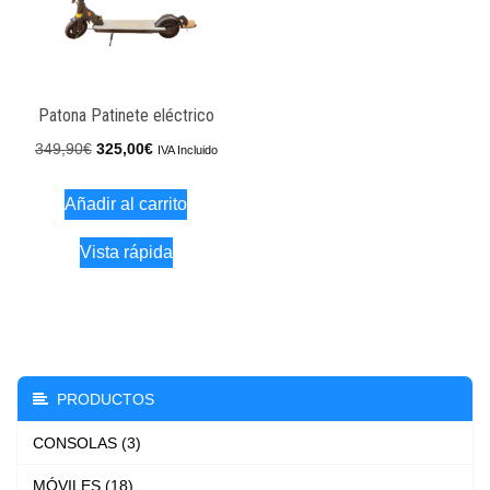
Patona Patinete eléctrico
El
El
349,90
€
325,00
€
IVA Incluido
precio
precio
Añadir al carrito
original
actual
era:
es:
Vista rápida
349,90€.
325,00€.
PRODUCTOS
CONSOLAS (3)
MÓVILES (18)