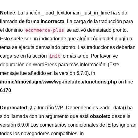
Notice
: La función _load_textdomain_just_in_time ha sido
llamada
de forma incorrecta
. La carga de la traducción para
el dominio
ecommerce-plus
se activó demasiado pronto.
Esto suele ser un indicador de que algún código del plugin o
tema se ejecuta demasiado pronto. Las traducciones deberían
cargarse en la acción
init
o más tarde. Por favor, ve
depuración en WordPress
para más información. (Este
mensaje fue añadido en la versión 6.7.0). in
/home/dmovilstjm/www/wp-includes/functions.php
on line
6170
Deprecated
: ¡La función WP_Dependencies->add_data() ha
sido llamada con un argumento que está
obsoleto
desde la
versión 6.9.0! Los comentarios condicionales de IE los ignoran
todos los navegadores compatibles. in