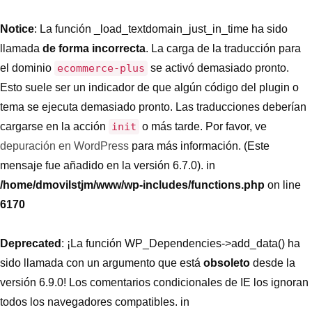
Notice
: La función _load_textdomain_just_in_time ha sido
llamada
de forma incorrecta
. La carga de la traducción para
el dominio
ecommerce-plus
se activó demasiado pronto.
Esto suele ser un indicador de que algún código del plugin o
tema se ejecuta demasiado pronto. Las traducciones deberían
cargarse en la acción
init
o más tarde. Por favor, ve
depuración en WordPress
para más información. (Este
mensaje fue añadido en la versión 6.7.0). in
/home/dmovilstjm/www/wp-includes/functions.php
on line
6170
Deprecated
: ¡La función WP_Dependencies->add_data() ha
sido llamada con un argumento que está
obsoleto
desde la
versión 6.9.0! Los comentarios condicionales de IE los ignoran
todos los navegadores compatibles. in