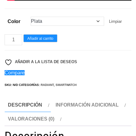
Color
Limpiar
TIMES
Añadir al carrito
SQUARE
44MM
AÑADIR A LA LISTA DE DESEOS
IP
BLACK
Compare
IP
SKU:
N/D
CATEGORÍAS:
RADIANT
,
SMARTWATCH
SILVER
cantidad
DESCRIPCIÓN
INFORMACIÓN ADICIONAL
VALORACIONES (0)