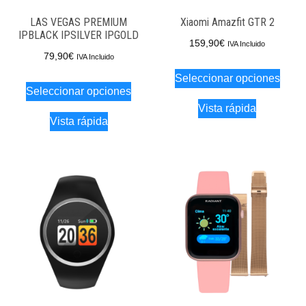
LAS VEGAS PREMIUM
Xiaomi Amazfit GTR 2
IPBLACK IPSILVER IPGOLD
159,90
€
IVA Incluido
79,90
€
IVA Incluido
Este
Seleccionar opciones
Este
produ
Seleccionar opciones
producto
tiene
Vista rápida
tiene
Vista rápida
múlti
múltiples
varia
variantes.
Las
Las
opci
opciones
se
se
pued
pueden
elegi
elegir
en
en
la
la
pági