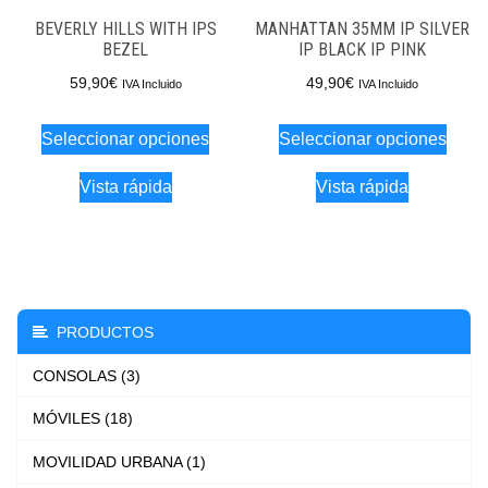
página
de
BEVERLY HILLS WITH IPS
MANHATTAN 35MM IP SILVER
de
produ
BEZEL
IP BLACK IP PINK
producto
59,90
€
49,90
€
IVA Incluido
IVA Incluido
Este
Este
Seleccionar opciones
Seleccionar opciones
producto
produ
tiene
tiene
Vista rápida
Vista rápida
múltiples
múlti
variantes.
varia
Las
Las
opciones
opci
PRODUCTOS
se
se
pueden
pued
CONSOLAS (3)
elegir
elegi
MÓVILES (18)
en
en
la
la
MOVILIDAD URBANA (1)
página
pági