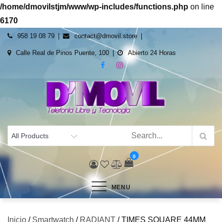
/home/dmovilstjm/www/wp-includes/functions.php
on line
6170
Skip
958 19 08 79
contact@dmovil.store
to
Calle Real de Pinos Puente, 100
Abierto 24 Horas
content
dmovil.store
Venta de tecnología al mejor precio y servicio
0
MENU
Inicio
/
Smartwatch
/
RADIANT
/ TIMES SQUARE 44MM