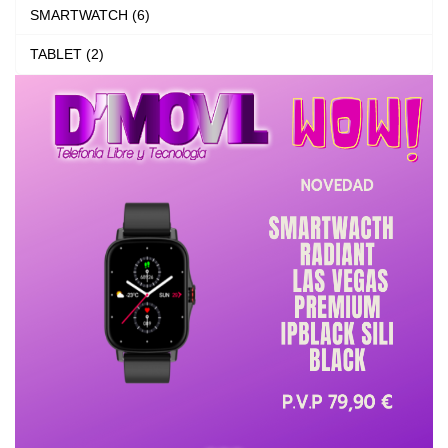
SMARTWATCH (6)
de
de
producto
produ
TABLET (2)